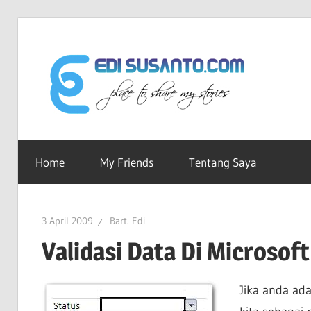
Skip
to
Edi
content
Sus
Ruang-
ku
Home
My Friends
Tentang Saya
dot
Untuk
Berbagi
Cerita
Co
3 April 2009
Bart. Edi
Validasi Data Di Microsoft
Jika anda ada