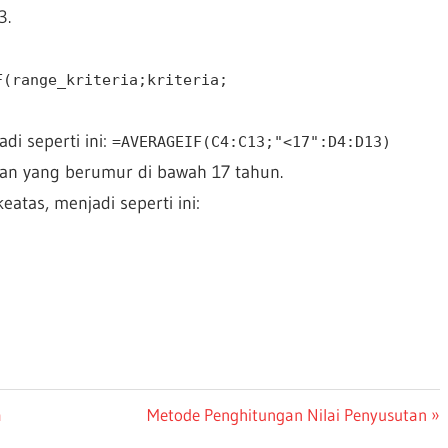
3.
F(range_kriteria;kriteria;
di seperti ini:
=AVERAGEIF(C4:C13;"<17":D4:D13)
gan yang berumur di bawah 17 tahun.
tas, menjadi seperti ini:
Next
a
Metode Penghitungan Nilai Penyusutan
Post: