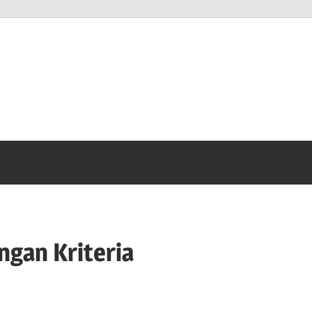
anto
m
gan Kriteria