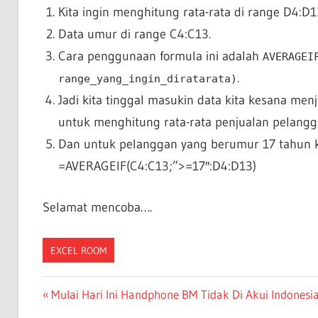
Kita ingin menghitung rata-rata di range D4:D1
Data umur di range C4:C13.
Cara penggunaan formula ini adalah
AVERAGEI
.
range_yang_ingin_diratarata)
Jadi kita tinggal masukin data kita kesana menja
untuk menghitung rata-rata penjualan pelang
Dan untuk pelanggan yang berumur 17 tahun kea
=AVERAGEIF(C4:C13;”>=17″:D4:D13)
Selamat mencoba….
EXCEL ROOM
Post
Previous
Mulai Hari Ini Handphone BM Tidak Di Akui Indonesi
Post: