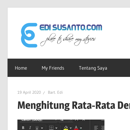
Skip
to
Edi
content
Sus
Ruang-
ku
Home
My Friends
Tentang Saya
dot
Untuk
Berbagi
Cerita
Co
19 April 2020
Bart. Edi
Menghitung Rata-Rata Den