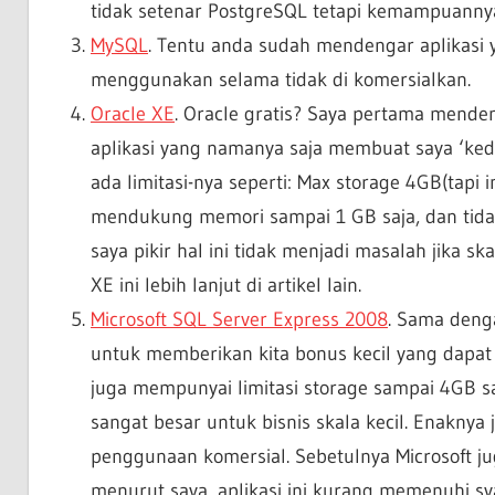
tidak setenar PostgreSQL tetapi kemampuannya 
MySQL
. Tentu anda sudah mendengar aplikasi y
menggunakan selama tidak di komersialkan.
Oracle XE
. Oracle gratis? Saya pertama menden
aplikasi yang namanya saja membuat saya ‘keder
ada limitasi-nya seperti: Max storage 4GB(tapi
mendukung memori sampai 1 GB saja, dan tidak
saya pikir hal ini tidak menjadi masalah jika 
XE ini lebih lanjut di artikel lain.
Microsoft SQL Server Express 2008
. Sama denga
untuk memberikan kita bonus kecil yang dapat 
juga mempunyai limitasi storage sampai 4GB s
sangat besar untuk bisnis skala kecil. Enakny
penggunaan komersial. Sebetulnya Microsoft j
menurut saya, aplikasi ini kurang memenuhi s