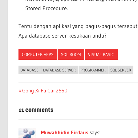
Stored Procedure.
Tentu dengan aplikasi yang bagus-bagus tersebu
Apa database server kesukaan anda?
COMPUTER APPS
SQL ROOM
VISUAL BASIC
DATABASE
DATABASE SERVER
PROGRAMMER
SQL SERVER
Post
Previous
Gong Xi Fa Cai 2560
Post:
navigation
11 comments
Muwahhidin Firdaus
says: