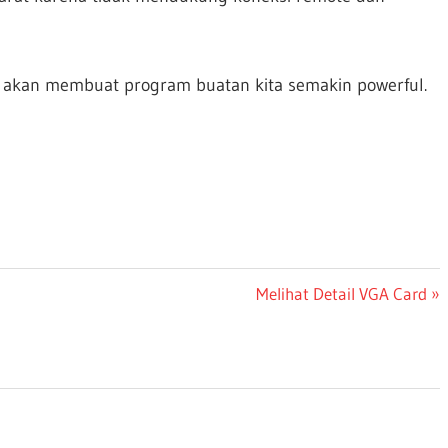
t akan membuat program buatan kita semakin powerful.
Next
Melihat Detail VGA Card
Post: