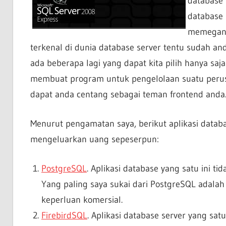
database s
database 
memegang
terkenal di dunia database server tentu sudah and
ada beberapa lagi yang dapat kita pilih hanya saja 
membuat program untuk pengelolaan suatu perusa
dapat anda centang sebagai teman frontend anda
Menurut pengamatan saya, berikut aplikasi databa
mengeluarkan uang sepeserpun:
PostgreSQL
. Aplikasi database yang satu ini t
Yang paling saya sukai dari PostgreSQL adalah
keperluan komersial.
FirebirdSQL
. Aplikasi database server yang sat