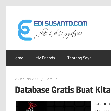
Skip
to
Edi
content
Sus
Ruang-
ku
Home
My Friends
Tentang Saya
dot
Untuk
Berbagi
Cerita
Co
28 January 2009
Bart. Edi
Database Gratis Buat Kita
Jika anda