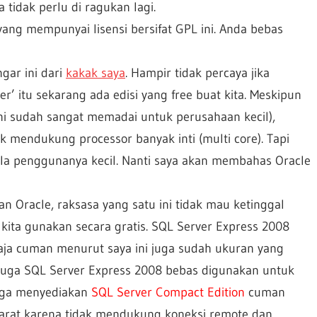
tidak perlu di ragukan lagi.
ang mempunyai lisensi bersifat GPL ini. Anda bebas
gar ini dari
kakak saya
. Hampir tidak percaya jika
’ itu sekarang ada edisi yang free buat kita. Meskipun
 ini sudah sangat memadai untuk perusahaan kecil),
 mendukung processor banyak inti (multi core). Tapi
skala penggunanya kecil. Nanti saya akan membahas Oracle
n Oracle, raksasa yang satu ini tidak mau ketinggal
kita gunakan secara gratis. SQL Server Express 2008
aja cuman menurut saya ini juga sudah ukuran yang
a juga SQL Server Express 2008 bebas digunakan untuk
uga menyediakan
SQL Server Compact Edition
cuman
yarat karena tidak mendukung koneksi remote dan