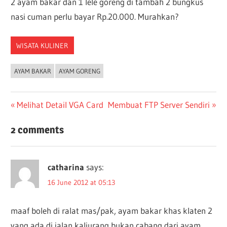
2 ayam bakar dan 1 lele goreng di tambah 2 bungkus
nasi cuman perlu bayar Rp.20.000. Murahkan?
WISATA KULINER
AYAM BAKAR
AYAM GORENG
Post
Previous
Next
Melihat Detail VGA Card
Membuat FTP Server Sendiri
Post:
Post:
navigation
2 comments
catharina
says:
16 June 2012 at 05:13
maaf boleh di ralat mas/pak, ayam bakar khas klaten 2
yang ada di jalan kaliurang bukan cabang dari ayam