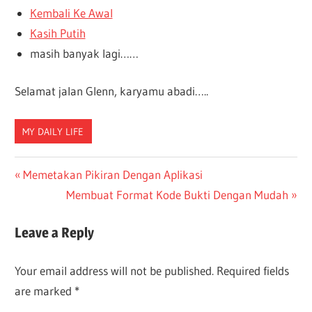
Kembali Ke Awal
Kasih Putih
masih banyak lagi……
Selamat jalan Glenn, karyamu abadi…..
MY DAILY LIFE
Post
Previous
Memetakan Pikiran Dengan Aplikasi
Post:
Next
Membuat Format Kode Bukti Dengan Mudah
navigation
Post:
Leave a Reply
Your email address will not be published.
Required fields
are marked
*