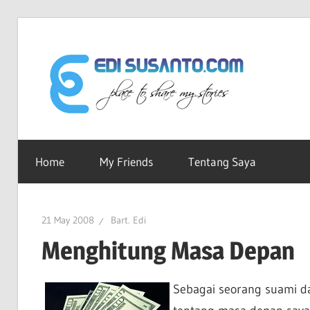
Skip
to
Edi
content
Sus
Ruang-
ku
Home
My Friends
Tentang Saya
dot
Untuk
Berbagi
Cerita
Co
21 May 2008
Bart. Edi
Menghitung Masa Depan
Sebagai seorang suami da