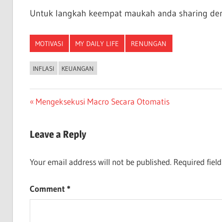
Untuk langkah keempat maukah anda sharing de
MOTIVASI
MY DAILY LIFE
RENUNGAN
INFLASI
KEUANGAN
Post
Previous
Mengeksekusi Macro Secara Otomatis
Post:
navigation
Leave a Reply
Your email address will not be published.
Required fiel
Comment
*