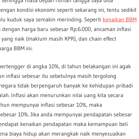
 sehingga masa depan rumah tangga saya bisa
engan kondisi ekonomi seperti sekarang ini, tentu sedikit
u kuduk saya semakin merinding. Seperti
kenaikan BBM
dengan harga baru sebesar Rp.6.000, ancaman inflasi
 yang naik (maklum masih KPR), dan chain effect
harga BBM ini.
 bertengger di angka 10%, di tahun belakangan ini agak
un inflasi sebesar itu sebetulnya masih tergolong
negara tidak berpengaruh banyak ke kehidupan pribadi
alah. Inflasi akan menurunkan nilai uang kita secara
tahun mempunyai inflasi sebesar 10%, maka
ebesar 10%. Jika anda mempunyai pendapatan sebesar
 mendapat kenaikan pendapatan maka kemampuan beli
arena biaya hidup akan merangkak naik menyesuaikan