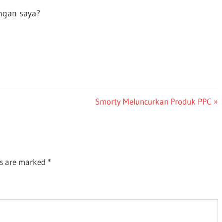
ngan saya?
Next
Smorty Meluncurkan Produk PPC
Post:
ds are marked
*