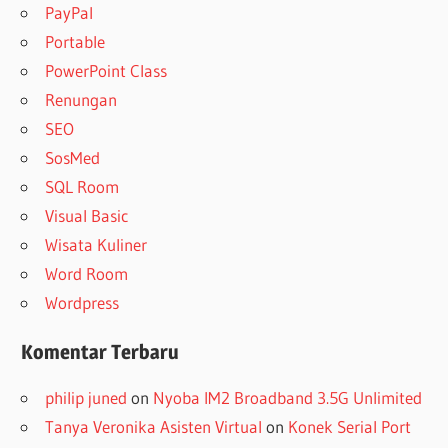
PayPal
Portable
PowerPoint Class
Renungan
SEO
SosMed
SQL Room
Visual Basic
Wisata Kuliner
Word Room
Wordpress
Komentar Terbaru
philip juned
on
Nyoba IM2 Broadband 3.5G Unlimited
Tanya Veronika Asisten Virtual
on
Konek Serial Port