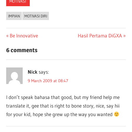
MOTIVASI
IMPIAN
MOTIVASI DIRI
Post
Previous
Next
Be Innovative
Hasil Pertama DiGXA
Post:
Post:
navigation
6 comments
Nick
says:
9 March 2009 at 08:47
I don’t speak bahasa that good, but my friend help me
translate it, gee that is right to bone story, nice, say hii
for your kid, hope she grew up the way you wanted