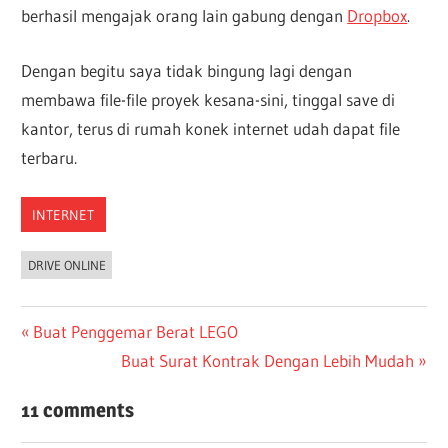
berhasil mengajak orang lain gabung dengan
Dropbox
.
Dengan begitu saya tidak bingung lagi dengan
membawa file-file proyek kesana-sini, tinggal save di
kantor, terus di rumah konek internet udah dapat file
terbaru.
INTERNET
DRIVE ONLINE
Post
Previous
Buat Penggemar Berat LEGO
Post:
Next
Buat Surat Kontrak Dengan Lebih Mudah
navigation
Post:
11 comments