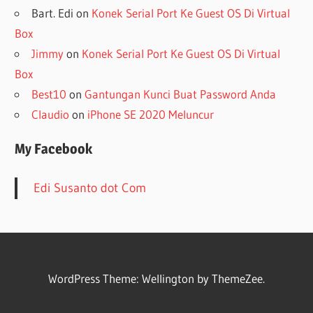
Bart. Edi
on
Konek Serial Port Ke Guest OS Di Virtual
Box
Jimmy
on
Konek Serial Port Ke Guest OS Di Virtual
Box
Best10
on
Gantungan Kunci Buat Password Anda
Claudio
on
iPhone SE 2020 Meluncur
My Facebook
Edi Susanto dot Com
WordPress Theme: Wellington by ThemeZee.