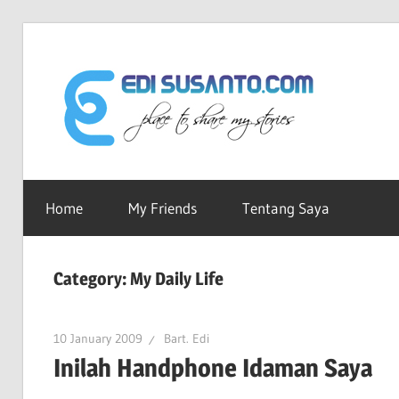
Skip
to
Edi
content
Sus
Ruang-
ku
Home
My Friends
Tentang Saya
dot
Untuk
Berbagi
Cerita
Category:
My Daily Life
Co
10 January 2009
Bart. Edi
Inilah Handphone Idaman Saya