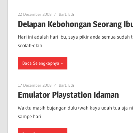
22 December 2008
Bart. Edi
Delapan Kebohongan Seorang Ib
Hari ini adalah hari ibu, saya pikir anda semua sudah
seolah-olah
Baca Selengkapnya
17 December 2008
Bart. Edi
Emulator Playstation Idaman
Waktu masih bujangan dulu (wah kaya udah tua aja n
sampe hari