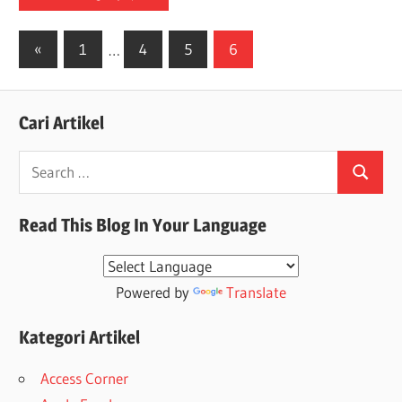
Posts
Previous
«
1
…
4
5
6
Posts
pagination
Cari Artikel
Search
Search
for:
Read This Blog In Your Language
Powered by
Translate
Kategori Artikel
Access Corner