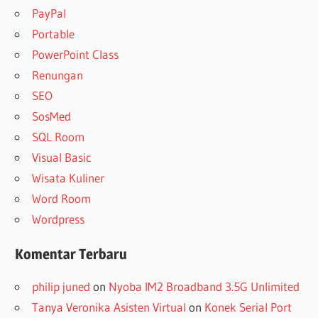
PayPal
Portable
PowerPoint Class
Renungan
SEO
SosMed
SQL Room
Visual Basic
Wisata Kuliner
Word Room
Wordpress
Komentar Terbaru
philip juned
on
Nyoba IM2 Broadband 3.5G Unlimited
Tanya Veronika Asisten Virtual
on
Konek Serial Port