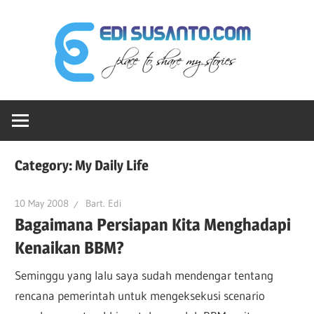
Skip
Edi
to
content
Sus
Ruang-
dot
ku
Untuk
Berbagi
Co
Category:
My Daily Life
Cerita
10 May 2008
Bart. Edi
Bagaimana Persiapan Kita Menghadapi
Kenaikan BBM?
Seminggu yang lalu saya sudah mendengar tentang
rencana pemerintah untuk mengeksekusi scenario