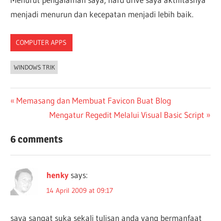
menjadi menurun dan kecepatan menjadi lebih baik.
COMPUTER APPS
WINDOWS TRIK
Post
Previous
Memasang dan Membuat Favicon Buat Blog
Post:
Next
Mengatur Regedit Melalui Visual Basic Script
navigation
Post:
6 comments
henky
says:
14 April 2009 at 09:17
saya sangat suka sekali tulisan anda yang bermanfaat