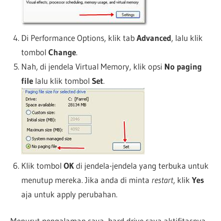
Di Performance Options, klik tab
Advanced
, lalu klik
tombol
Change
.
Nah, di jendela Virtual Memory, klik opsi
No paging
file
lalu klik tombol
Set
.
Klik tombol
OK
di jendela-jendela yang terbuka untuk
menutup mereka. Jika anda di minta
restart
, klik
Yes
aja untuk apply perubahan.
Menurut pengalaman saya, hard drive saya aktifitasnya