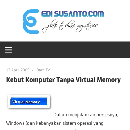
Skip
Edi
to
content
Sus
Ruang-
dot
ku
Untuk
Berbagi
Co
13 April 2009
Bart. Edi
Cerita
Kebut Komputer Tanpa Virtual Memory
Dalam menjalankan prosesnya,
Windows (dan kebanyakan sistem operasi yang