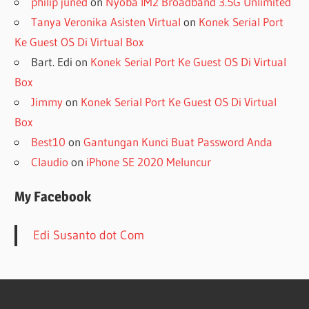
philip juned
on
Nyoba IM2 Broadband 3.5G Unlimited
Tanya Veronika Asisten Virtual
on
Konek Serial Port
Ke Guest OS Di Virtual Box
Bart. Edi
on
Konek Serial Port Ke Guest OS Di Virtual
Box
Jimmy
on
Konek Serial Port Ke Guest OS Di Virtual
Box
Best10
on
Gantungan Kunci Buat Password Anda
Claudio
on
iPhone SE 2020 Meluncur
My Facebook
Edi Susanto dot Com