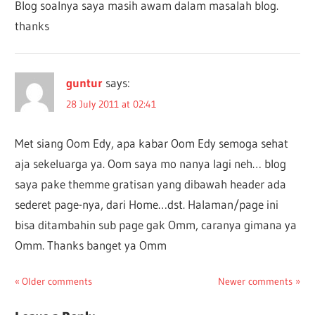
Blog soalnya saya masih awam dalam masalah blog.
thanks
guntur
says:
28 July 2011 at 02:41
Met siang Oom Edy, apa kabar Oom Edy semoga sehat
aja sekeluarga ya. Oom saya mo nanya lagi neh… blog
saya pake themme gratisan yang dibawah header ada
sederet page-nya, dari Home…dst. Halaman/page ini
bisa ditambahin sub page gak Omm, caranya gimana ya
Omm. Thanks banget ya Omm
Comments
Older comments
Newer comments
navigation