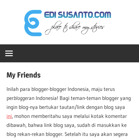
Skip
Edi
to
content
Sus
Ruang-
dot
ku
Untuk
Berbagi
Co
My Friends
Cerita
Inilah para blogger-blogger Indonesia, maju terus
per
blogger
an Indonesia! Bagi teman-teman blogger yang
ingin blog-nya bertukar tautan/link dengan blog saya
ini
, mohon memberitahu saya melalui kotak komentar
dibawah, bahwa link blog saya, sudah di masukkan ke
blog rekan-rekan blogger. Setelah itu saya akan segera