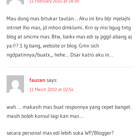
11 February 2010 at 18:39
Mau dong mas brtukar tautan… Aku ini bru bljr mjelajhi
intrnet lho mas, jd mhon dmklumi.. Krn sy msi bgug tntg
blog at smcmx mas. Btw, baikx mas edi sy pggil abang aj
ya.!!? 1 lg bang, website or blog. Gmn sich
ngdpatinnya/buatx.,, hehe… Dsar katro aku in…
fauzan
says:
11 March 2010 at 02:54
wah … makasih mas buat responnya yang cepet banget.
masih boleh konsul lagi kan mas …
secara personal mas edi lebih suka WP/Blogger?