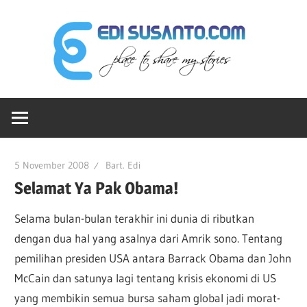
Skip
Edi
to
content
Sus
Ruang-
dot
ku
Untuk
Berbagi
Co
5 November 2008
Bart. Edi
Cerita
Selamat Ya Pak Obama!
Selama bulan-bulan terakhir ini dunia di ributkan
dengan dua hal yang asalnya dari Amrik sono. Tentang
pemilihan presiden USA antara Barrack Obama dan John
McCain dan satunya lagi tentang krisis ekonomi di US
yang membikin semua bursa saham global jadi morat-