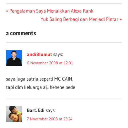
Post
Previous
Pengalaman Saya Menaikkan Alexa Rank
Post:
Next
Yuk Saling Berbagi dan Menjadi Pintar
navigation
Post:
2 comments
andi8lumut
says:
6 November 2008 at 12:01
saya juga satria seperti MC CAIN.
tapi dlm keluarga aj.. hehehe pede
Bart. Edi
says:
7 November 2008 at 23:24