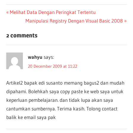
Post
Previous
Melihat Data Dengan Peringkat Tertentu
Post:
Next
Manipulasi Registry Dengan Visual Basic 2008
navigation
Post:
2 comments
wahyu
says:
20 December 2009 at 11:22
Artikel2 bapak edi susanto memang bagus2 dan mudah
dipahami. Bolehkah saya copy paste ke web saya untuk
keperluan pembelajaran. dan tidak lupa akan saya
cantumkan sumbernya. Terima kasih. Tolong contact
balik ke email saya pak