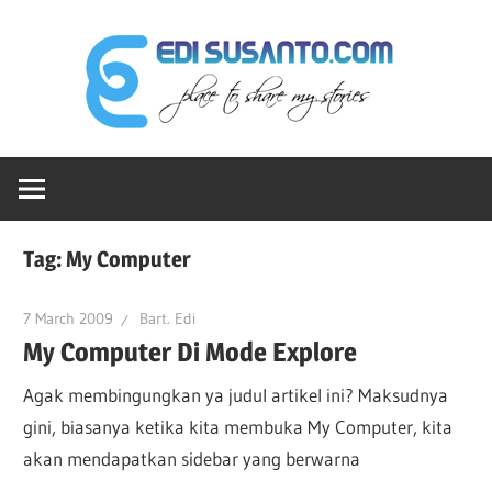
Skip
Edi
to
content
Sus
Ruang-
dot
ku
Untuk
Berbagi
Co
Tag:
My Computer
Cerita
7 March 2009
Bart. Edi
My Computer Di Mode Explore
Agak membingungkan ya judul artikel ini? Maksudnya
gini, biasanya ketika kita membuka My Computer, kita
akan mendapatkan sidebar yang berwarna