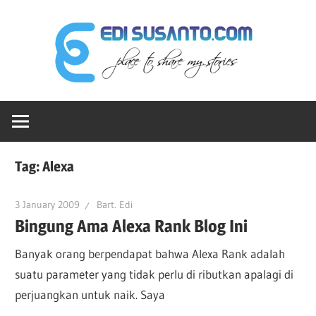
Skip
Edi
to
content
Sus
Ruang-
dot
ku
Untuk
Berbagi
Co
Tag:
Alexa
Cerita
3 January 2009
Bart. Edi
Bingung Ama Alexa Rank Blog Ini
Banyak orang berpendapat bahwa Alexa Rank adalah
suatu parameter yang tidak perlu di ributkan apalagi di
perjuangkan untuk naik. Saya