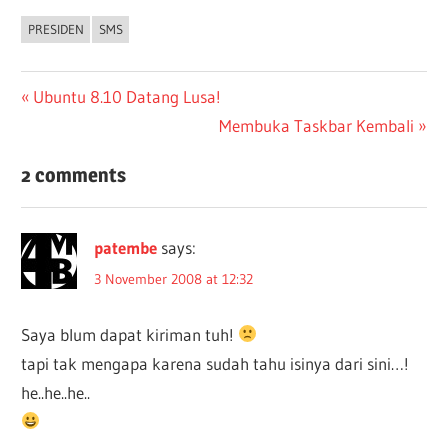
PRESIDEN
SMS
Post
Previous
Ubuntu 8.10 Datang Lusa!
Post:
Next
Membuka Taskbar Kembali
navigation
Post:
2 comments
patembe
says:
3 November 2008 at 12:32
Saya blum dapat kiriman tuh!
tapi tak mengapa karena sudah tahu isinya dari sini…!
he..he..he..