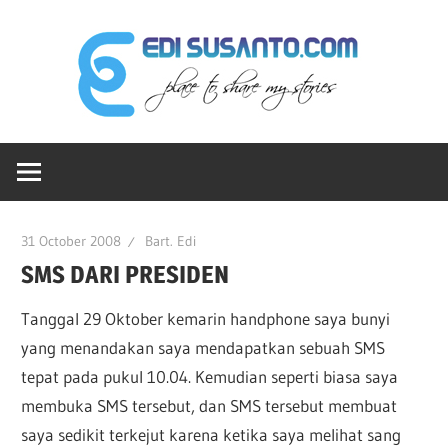
Skip
Edi
to
content
Sus
Ruang-
dot
ku
Untuk
Berbagi
Co
31 October 2008
Bart. Edi
Cerita
SMS DARI PRESIDEN
Tanggal 29 Oktober kemarin handphone saya bunyi
yang menandakan saya mendapatkan sebuah SMS
tepat pada pukul 10.04. Kemudian seperti biasa saya
membuka SMS tersebut, dan SMS tersebut membuat
saya sedikit terkejut karena ketika saya melihat sang