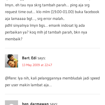
lmyn.. eh tau nya skrg tambah parah… ping aja srg
request time out… klo mlm (19.00-01.00) buka facebook
aja lamaaaa bgt…, srg error malah..
pdhl sinyalnya lmyn bgs… emank indosat lg ada
perbaikan ya? koq mlh jd tambah parah, bkn nya
membaik?
Bart. Edi
says:
13 May 2009 at 22:47
@Rere: Iya nih, kali pelanggannya membludak jadi speed
per user makin lambat aja…
hen_darmawan
says: