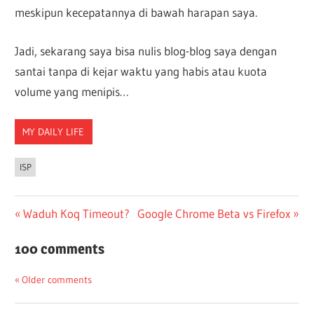
meskipun kecepatannya di bawah harapan saya.
Jadi, sekarang saya bisa nulis blog-blog saya dengan
santai tanpa di kejar waktu yang habis atau kuota
volume yang menipis…
MY DAILY LIFE
ISP
Post
Previous
Next
Waduh Koq Timeout?
Google Chrome Beta vs Firefox
Post:
Post:
navigation
100 comments
Comments
Older comments
navigation