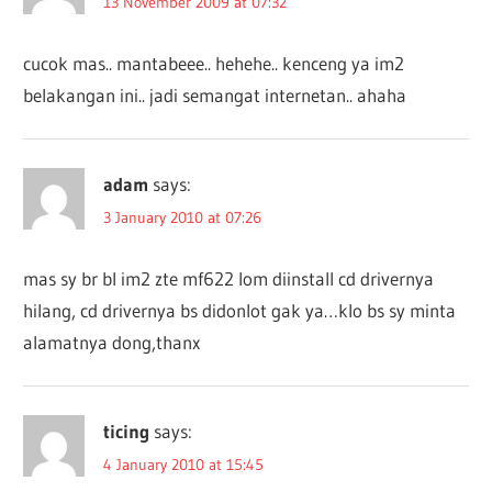
13 November 2009 at 07:32
cucok mas.. mantabeee.. hehehe.. kenceng ya im2
belakangan ini.. jadi semangat internetan.. ahaha
adam
says:
3 January 2010 at 07:26
mas sy br bl im2 zte mf622 lom diinstall cd drivernya
hilang, cd drivernya bs didonlot gak ya…klo bs sy minta
alamatnya dong,thanx
ticing
says:
4 January 2010 at 15:45