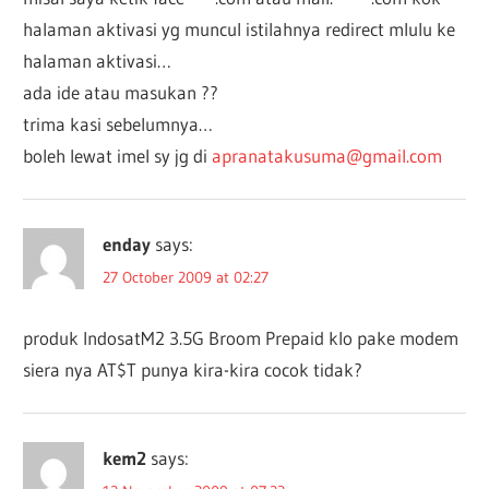
halaman aktivasi yg muncul istilahnya redirect mlulu ke
halaman aktivasi…
ada ide atau masukan ??
trima kasi sebelumnya…
boleh lewat imel sy jg di
apranatakusuma@gmail.com
enday
says:
27 October 2009 at 02:27
produk IndosatM2 3.5G Broom Prepaid klo pake modem
siera nya AT$T punya kira-kira cocok tidak?
kem2
says: