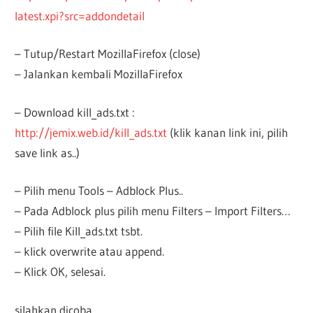
latest.xpi?src=addondetail
– Tutup/Restart MozillaFirefox (close)
– Jalankan kembali MozillaFirefox
– Download kill_ads.txt :
http://jemix.web.id/kill_ads.txt
(klik kanan link ini, pilih
save link as..)
– Pilih menu Tools – Adblock Plus..
– Pada Adblock plus pilih menu Filters – Import Filters…
– Pilih file Kill_ads.txt tsbt.
– klick overwrite atau append.
– Klick OK, selesai.
silahkan dicoba….