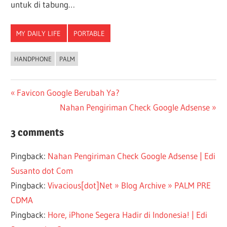
untuk di tabung…
MY DAILY LIFE
PORTABLE
HANDPHONE
PALM
Post
Previous
Favicon Google Berubah Ya?
Post:
Next
Nahan Pengiriman Check Google Adsense
navigation
Post:
3 comments
Pingback:
Nahan Pengiriman Check Google Adsense | Edi
Susanto dot Com
Pingback:
Vivacious[dot]Net » Blog Archive » PALM PRE
CDMA
Pingback:
Hore, iPhone Segera Hadir di Indonesia! | Edi