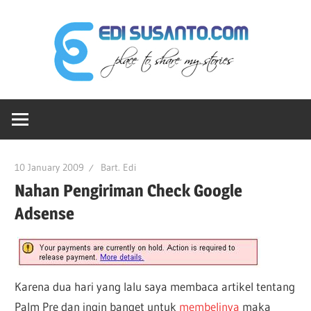
Skip
Edi
to
content
Sus
Ruang-
dot
ku
Untuk
Berbagi
Co
10 January 2009
Bart. Edi
Cerita
Nahan Pengiriman Check Google
Adsense
Karena dua hari yang lalu saya membaca artikel tentang
Palm Pre dan ingin banget untuk
membelinya
maka