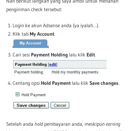
Nah berikut langkah yang saya ambil untuk menahan
pengiriman check tersebut:
Login ke akun Adsense anda (ya iyalah…).
Klik tab
My Account
.
Cari sesi
Payment Holding
lalu klik
Edit
.
Centang opsi
Hold Payment
lalu klik
Save changes
.
Setelah anda
hold
pembayaran anda, meskipun
earning