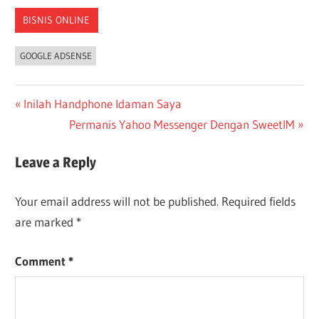
BISNIS ONLINE
GOOGLE ADSENSE
Post
Previous
Inilah Handphone Idaman Saya
Post:
Next
Permanis Yahoo Messenger Dengan SweetIM
navigation
Post:
Leave a Reply
Your email address will not be published.
Required fields
are marked
*
Comment
*