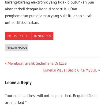
barang-barang elektronik yang tidak dibutuhkan pun
akan terbeli dengan kondisi seperti itu. Dan
penghematan pun dijaman yang sulit itu akan susah
untuk dilaksanakan.
MY DAILY LIFE
RENUNGAN
PENGHEMATAN
Post
Previous
Membuat Grafik Sederhana Di Excel
Post:
Next
Koneksi Visual Basic 6 Ke MySQL
navigation
Post:
Leave a Reply
Your email address will not be published.
Required fields
are marked
*