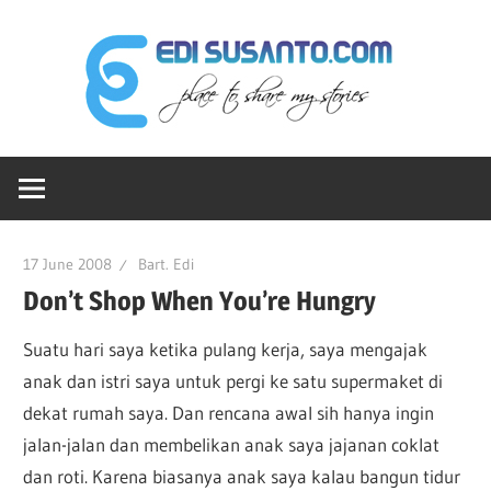
Skip
Edi
to
content
Sus
Ruang-
dot
ku
Untuk
Berbagi
Co
17 June 2008
Bart. Edi
Cerita
Don’t Shop When You’re Hungry
Suatu hari saya ketika pulang kerja, saya mengajak
anak dan istri saya untuk pergi ke satu supermaket di
dekat rumah saya. Dan rencana awal sih hanya ingin
jalan-jalan dan membelikan anak saya jajanan coklat
dan roti. Karena biasanya anak saya kalau bangun tidur