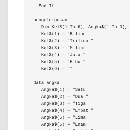
   End If

'pengelompokan

    Dim Kel$(1 To 6), Angka$(1 To 9), 
    Kel$(1) = "Biliun "

    Kel$(2) = "Triliun "

    Kel$(3) = "Miliar "

    Kel$(4) = "Juta "

    Kel$(5) = "Ribu "

    Kel$(6) = ""

'data angka

    Angka$(1) = "Satu "

    Angka$(2) = "Dua "

    Angka$(3) = "Tiga "

    Angka$(4) = "Empat "

    Angka$(5) = "Lima "

    Angka$(6) = "Enam "
