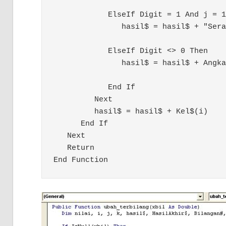
            ElseIf Digit = 1 And j = 1
               hasil$ = hasil$ + "Sera
            ElseIf Digit <> 0 Then

               hasil$ = hasil$ + Angka
            End If

         Next

         hasil$ = hasil$ + Kel$(i)

      End If

   Next

   Return
