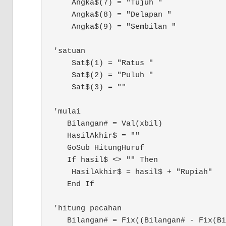
    Angka$(7) = "Tujuh "

    Angka$(8) = "Delapan "

    Angka$(9) = "Sembilan "

'satuan

    Sat$(1) = "Ratus "

    Sat$(2) = "Puluh "

    Sat$(3) = ""

'mulai

   Bilangan# = Val(xbil)

   HasilAkhir$ = ""

   GoSub HitungHuruf

   If hasil$ <> "" Then

    HasilAkhir$ = hasil$ + "Rupiah"

   End If

'hitung pecahan

   Bilangan# = Fix((Bilangan# - Fix(Bi