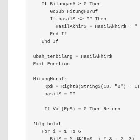
   If Bilangan# > 0 Then

      GoSub HitungHuruf

      If hasil$ <> "" Then

        HasilAkhir$ = HasilAkhir$ + " 
      End If

   End If

ubah_terbilang = HasilAkhir$

Exit Function

HitungHuruf:

    Rp$ = Right$(String$(18, "0") + LT
    hasil$ = ""

    If Val(Rp$) = 0 Then Return

'blg bulat

   For i = 1 To 6

      Bil$ = Mid$(Rp$, i * 3 - 2, 3)
