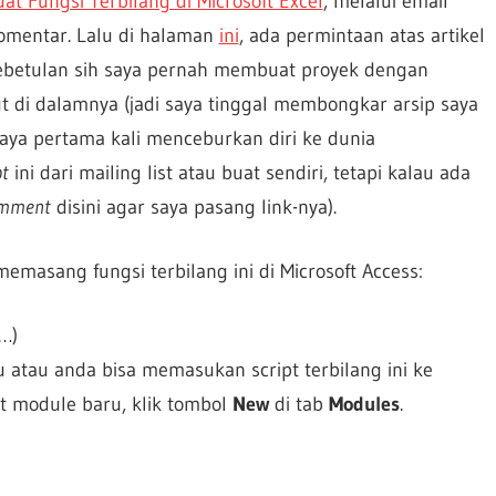
t Fungsi Terbilang di Microsoft Excel
, melalui email
omentar. Lalu di halaman
ini
, ada permintaan atas artikel
 kebetulan sih saya pernah membuat proyek dengan
t di dalamnya (jadi saya tinggal membongkar arsip saya
aya pertama kali menceburkan diri ke dunia
pt
ini dari mailing list atau buat sendiri, tetapi kalau ada
mment
disini agar saya pasang link-nya).
emasang fungsi terbilang ini di Microsoft Access:
e…)
u atau anda bisa memasukan script terbilang ini ke
 module baru, klik tombol
New
di tab
Modules
.