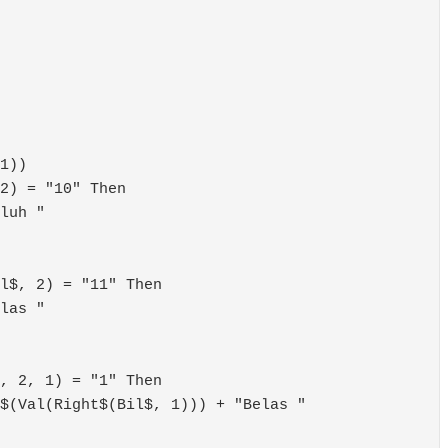
1))

2) = "10" Then

luh "

l$, 2) = "11" Then

las "

, 2, 1) = "1" Then

$(Val(Right$(Bil$, 1))) + "Belas "
