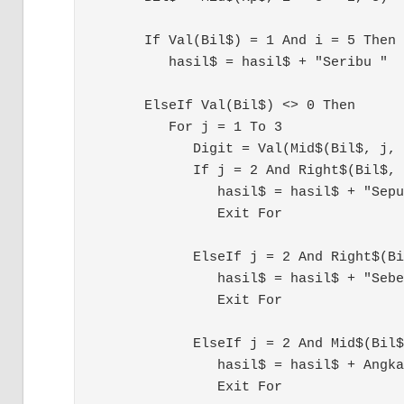
      If Val(Bil$) = 1 And i = 5 Then

         hasil$ = hasil$ + "Seribu "

      ElseIf Val(Bil$) <> 0 Then

         For j = 1 To 3

            Digit = Val(Mid$(Bil$, j, 
            If j = 2 And Right$(Bil$, 
               hasil$ = hasil$ + "Sepu
               Exit For

            ElseIf j = 2 And Right$(Bi
               hasil$ = hasil$ + "Sebe
               Exit For

            ElseIf j = 2 And Mid$(Bil$
               hasil$ = hasil$ + Angka
               Exit For
