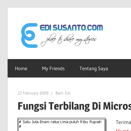
Skip
to
Edi
content
Sus
Ruang-
ku
Home
My Friends
Tentang Saya
dot
Untuk
Berbagi
Cerita
Co
22 February 2009
Bart. Edi
Fungsi Terbilang Di Micro
Terima