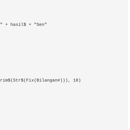
" + hasil$ + "Sen"

rim$(Str$(Fix(Bilangan#))), 18)
