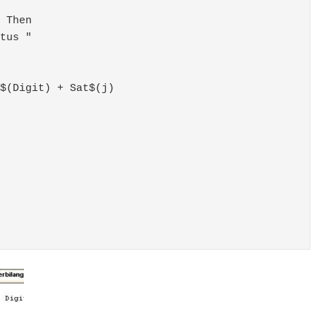
 Then

tus "

$(Digit) + Sat$(j)
