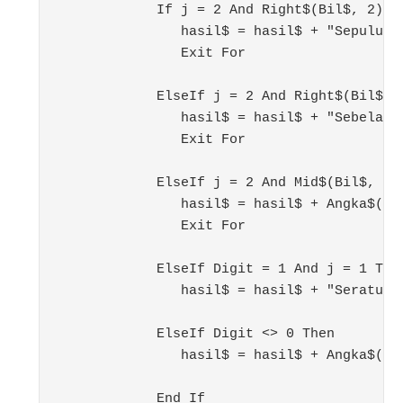
            If j = 2 And Right$(Bil$, 2) = 
               hasil$ = hasil$ + "Sepuluh "
               Exit For

            ElseIf j = 2 And Right$(Bil$, 2
               hasil$ = hasil$ + "Sebelas "
               Exit For

            ElseIf j = 2 And Mid$(Bil$, 2, 
               hasil$ = hasil$ + Angka$(Val
               Exit For

            ElseIf Digit = 1 And j = 1 Then
               hasil$ = hasil$ + "Seratus "
            ElseIf Digit <> 0 Then

               hasil$ = hasil$ + Angka$(Dig
            End If
