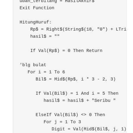
ubah_terbilang = HasilAkhir$

Exit Function

HitungHuruf:

    Rp$ = Right$(String$(18, "0") + LTrim$(
    hasil$ = ""

    If Val(Rp$) = 0 Then Return

'blg bulat

   For i = 1 To 6

      Bil$ = Mid$(Rp$, i * 3 - 2, 3)

      If Val(Bil$) = 1 And i = 5 Then

         hasil$ = hasil$ + "Seribu "

      ElseIf Val(Bil$) <> 0 Then

         For j = 1 To 3

            Digit = Val(Mid$(Bil$, j, 1))
