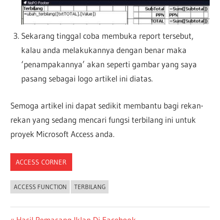
Sekarang tinggal coba membuka report tersebut,
kalau anda melakukannya dengan benar maka
‘penampakannya’ akan seperti gambar yang saya
pasang sebagai logo artikel ini diatas.
Semoga artikel ini dapat sedikit membantu bagi rekan-
rekan yang sedang mencari fungsi terbilang ini untuk
proyek Microsoft Access anda.
ACCESS CORNER
ACCESS FUNCTION
TERBILANG
Previous
Hasil Pemasang Iklan Di Facebook