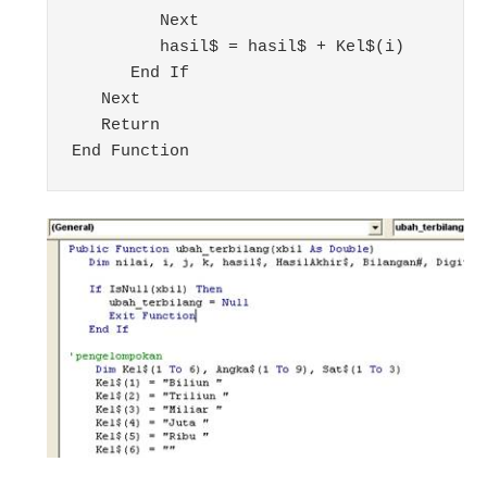
         Next

         hasil$ = hasil$ + Kel$(i)

      End If

   Next

   Return
