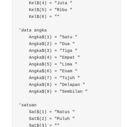
    Kel$(4) = "Juta "

    Kel$(5) = "Ribu "

    Kel$(6) = ""

'data angka

    Angka$(1) = "Satu "

    Angka$(2) = "Dua "

    Angka$(3) = "Tiga "

    Angka$(4) = "Empat "

    Angka$(5) = "Lima "

    Angka$(6) = "Enam "

    Angka$(7) = "Tujuh "

    Angka$(8) = "Delapan "

    Angka$(9) = "Sembilan "

'satuan

    Sat$(1) = "Ratus "

    Sat$(2) = "Puluh "

    Sat$(3) = ""
