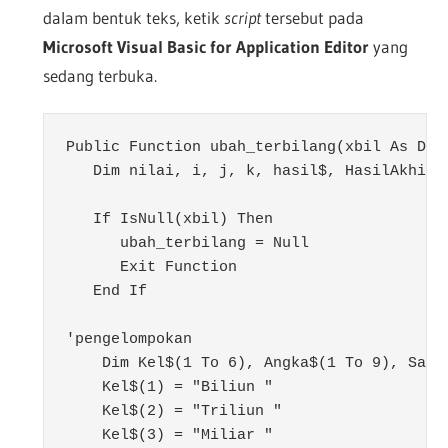
dalam bentuk teks, ketik
script
tersebut pada
Microsoft Visual Basic for Application Editor
yang
sedang terbuka.
Public Function ubah_terbilang(xbil As Doub
   Dim nilai, i, j, k, hasil$, HasilAkhir$,
   If IsNull(xbil) Then

      ubah_terbilang = Null

      Exit Function

   End If

'pengelompokan

    Dim Kel$(1 To 6), Angka$(1 To 9), Sat$(
    Kel$(1) = "Biliun "

    Kel$(2) = "Triliun "

    Kel$(3) = "Miliar "
