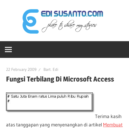
Skip
Edi
to
content
Sus
Ruang-
dot
ku
Untuk
Berbagi
Co
22 February 2009
Bart. Edi
Cerita
Fungsi Terbilang Di Microsoft Access
Terima kasih
atas tanggapan yang menyenangkan di artikel
Membuat