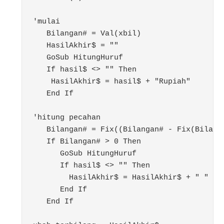
'mulai

   Bilangan# = Val(xbil)

   HasilAkhir$ = ""

   GoSub HitungHuruf

   If hasil$ <> "" Then

    HasilAkhir$ = hasil$ + "Rupiah"

   End If

'hitung pecahan

   Bilangan# = Fix((Bilangan# - Fix(Bilanga
   If Bilangan# > 0 Then

      GoSub HitungHuruf

      If hasil$ <> "" Then

        HasilAkhir$ = HasilAkhir$ + " " + h
      End If

   End If
