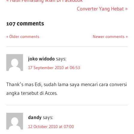
Post
Post:
Next
Converter Yang Hebat
navigation
Post:
107 comments
Comments
Older comments
Newer comments
navigation
joko widodo
says:
17 September 2010 at 06:53
Thank’s mas Edi, sudah lama saya mencari cara conversi
angka tersebut di Acces.
dandy
says:
12 October 2010 at 07:00