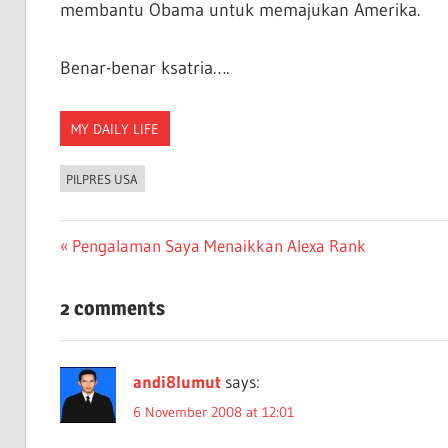
membantu Obama untuk memajukan Amerika.
Benar-benar ksatria….
MY DAILY LIFE
PILPRES USA
Post
Previous
Pengalaman Saya Menaikkan Alexa Rank
Post:
navigation
2 comments
andi8lumut
says:
6 November 2008 at 12:01