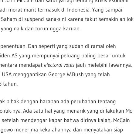
 John McCain dan satunya lagi tentang krisis ekonomi
di morat-marit termasuk di Indonesia. Yang sampai
 Saham di suspend sana-sini karena takut semakin anjlok
 yang naik dan turun ngga karuan.
ri penentuan. Dan seperti yang sudah di ramal oleh
iden AS yang mempunyai peluang paling besar untuk
ementara mendapat
electoral votes
jauh melebihi lawannya.
n USA menggantikan George W.Bush yang telah
 tahun.
nyak pihak dengan harapan ada perubahan tentang
itik-nya. Ada satu hal yang menarik yang di lakukan Mc
 setelah mendengar kabar bahwa dirinya kalah, McCain
gowo menerima kekalahannya dan menyatakan siap