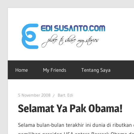
Skip
to
Edi
content
Sus
Ruang-
ku
Home
My Friends
Tentang Saya
dot
Untuk
Berbagi
Cerita
Co
5 November 2008
Bart. Edi
Selamat Ya Pak Obama!
Selama bulan-bulan terakhir ini dunia di ributka