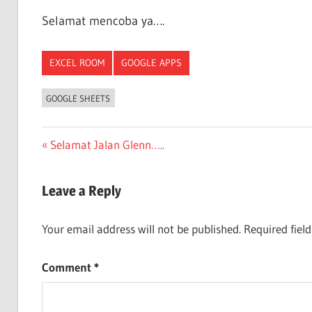
Selamat mencoba ya….
EXCEL ROOM
GOOGLE APPS
GOOGLE SHEETS
Post
Previous
Selamat Jalan Glenn…..
Post:
navigation
Leave a Reply
Your email address will not be published.
Required fiel
Comment
*