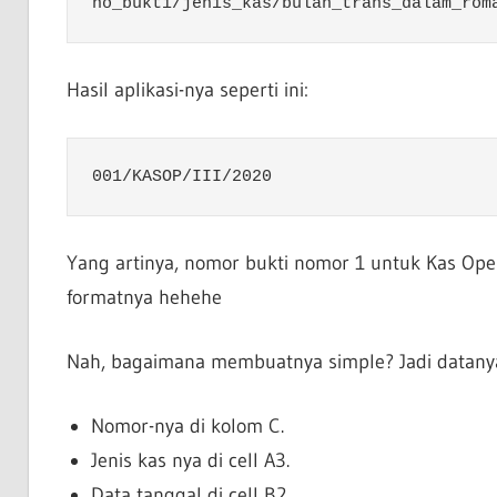
no_bukti/jenis_kas/bulan_trans_dalam_rom
Hasil aplikasi-nya seperti ini:
001/KASOP/III/2020
Yang artinya, nomor bukti nomor 1 untuk Kas Oper
formatnya hehehe
Nah, bagaimana membuatnya simple? Jadi datanya
Nomor-nya di kolom C.
Jenis kas nya di cell A3.
Data tanggal di cell B2.