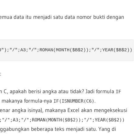
ua data itu menjadi satu data nomor bukti dengan
0");"/";A3;"/";ROMAN(MONTH($B$2));"/";YEAR($B$2));
:
m C, apakah berisi angka atau tidak? Jadi formula
IF
, makanya formula-nya
.
IF(ISNUMBER(C6)
(benar angka isinya), makanya Excel akan mengeksekusi
;"/";A3;"/";ROMAN(MONTH($B$2));"/";YEAR($B$2))
ggabungkan beberapa teks menjadi satu. Yang di