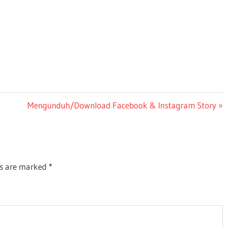
Next
Mengunduh/Download Facebook & Instagram Story
Post:
ds are marked
*