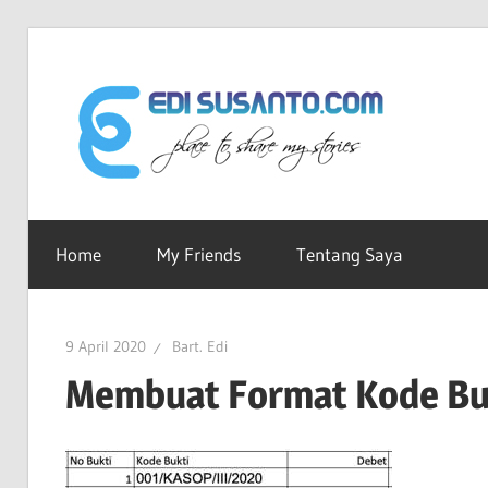
Skip
to
Edi
content
Sus
Ruang-
ku
Home
My Friends
Tentang Saya
dot
Untuk
Berbagi
Cerita
Co
9 April 2020
Bart. Edi
Membuat Format Kode Bu