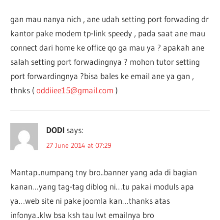
gan mau nanya nich , ane udah setting port forwading dr
kantor pake modem tp-link speedy , pada saat ane mau
connect dari home ke office qo ga mau ya ? apakah ane
salah setting port forwadingnya ? mohon tutor setting
port forwardingnya ?bisa bales ke email ane ya gan ,
thnks (
oddiiee15@gmail.com
)
DODI
says:
27 June 2014 at 07:29
Mantap..numpang tny bro..banner yang ada di bagian
kanan…yang tag-tag diblog ni…tu pakai moduls apa
ya…web site ni pake joomla kan…thanks atas
infonya..klw bsa ksh tau lwt emailnya bro