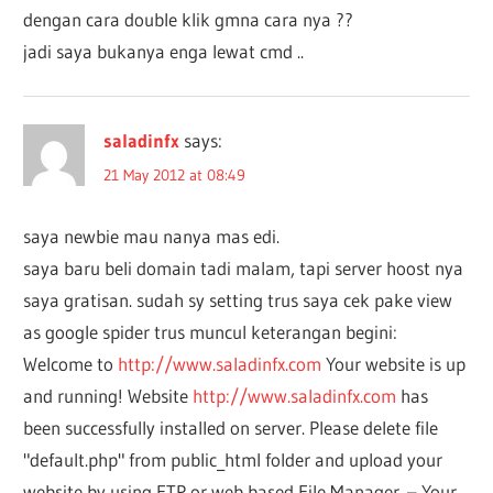
dengan cara double klik gmna cara nya ??
jadi saya bukanya enga lewat cmd ..
saladinfx
says:
21 May 2012 at 08:49
saya newbie mau nanya mas edi.
saya baru beli domain tadi malam, tapi server hoost nya
saya gratisan. sudah sy setting trus saya cek pake view
as google spider trus muncul keterangan begini:
Welcome to
http://www.saladinfx.com
Your website is up
and running! Website
http://www.saladinfx.com
has
been successfully installed on server. Please delete file
"default.php" from public_html folder and upload your
website by using FTP or web based File Manager. – Your