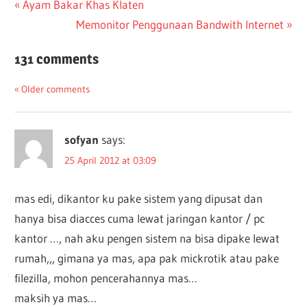
Post
Previous
Ayam Bakar Khas Klaten
Post:
Next
Memonitor Penggunaan Bandwith Internet
navigation
Post:
131 comments
Comments
Older comments
navigation
sofyan
says:
25 April 2012 at 03:09
mas edi, dikantor ku pake sistem yang dipusat dan
hanya bisa diacces cuma lewat jaringan kantor / pc
kantor …, nah aku pengen sistem na bisa dipake lewat
rumah,,, gimana ya mas, apa pak mickrotik atau pake
filezilla, mohon pencerahannya mas…
maksih ya mas…