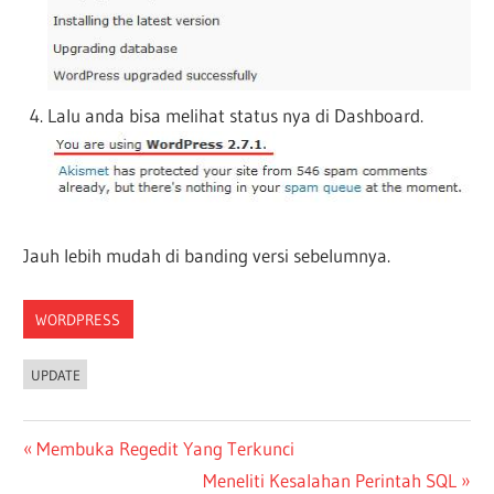
Lalu anda bisa melihat status nya di Dashboard.
Jauh lebih mudah di banding versi sebelumnya.
WORDPRESS
UPDATE
Post
Previous
Membuka Regedit Yang Terkunci
Post:
Next
Meneliti Kesalahan Perintah SQL