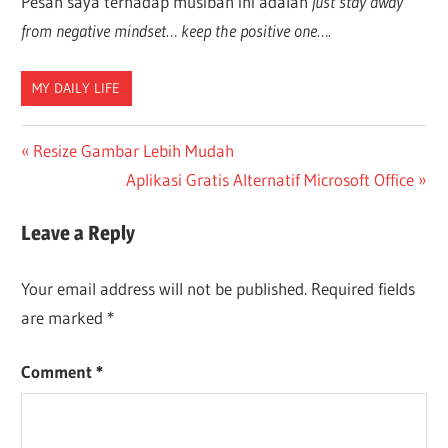
Pesan saya terhadap musibah ini adalah
just stay away
from negative mindset… keep the positive one….
MY DAILY LIFE
Post
Previous
Resize Gambar Lebih Mudah
Post:
Next
Aplikasi Gratis Alternatif Microsoft Office
navigation
Post:
Leave a Reply
Your email address will not be published.
Required fields
are marked
*
Comment
*