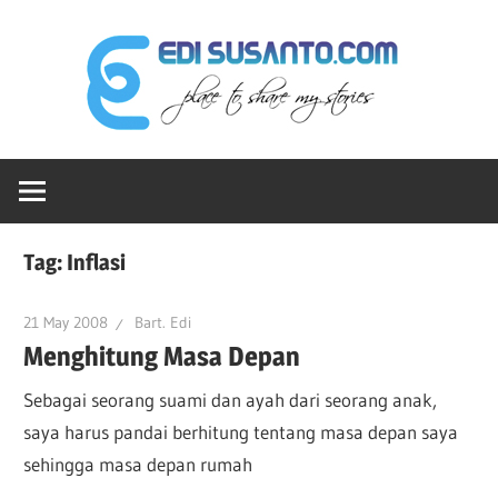
Skip
Edi
to
content
Sus
Ruang-
dot
ku
Untuk
Berbagi
Co
Tag:
Inflasi
Cerita
21 May 2008
Bart. Edi
Menghitung Masa Depan
Sebagai seorang suami dan ayah dari seorang anak,
saya harus pandai berhitung tentang masa depan saya
sehingga masa depan rumah