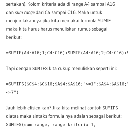
sertakan). Kolom kriteria ada di range A4 sampai A16
dan
sum range
dari C4 sampai C16. Maka untuk
menjumlakannya jika kita memakai formula SUMIF
maka kita harus harus menuliskan rumus sebagai
berikut:
=SUMIF(A4:A16;1;C4:C16)+SUMIF(A4:A16;2;C4:C16)+
Tapi dengan
kita cukup menuliskan seperti ini:
SUMIFS
=SUMIFS($C$4:$C$16;$A$4:$A$16;">=1";$A$4:$A$16;
<=7")
Jauh lebih efisien kan? Jika kita melihat contoh
SUMIFS
diatas maka sintaks formula nya adalah sebagai berikut:
SUMIFS(sum_range; range_kriteria_1;