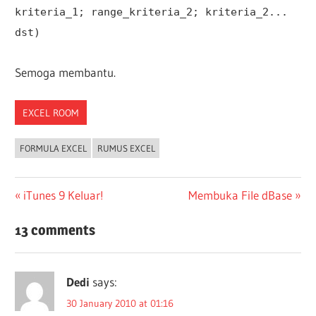
kriteria_1; range_kriteria_2; kriteria_2...
dst)
Semoga membantu.
EXCEL ROOM
FORMULA EXCEL
RUMUS EXCEL
Post
Previous
Next
iTunes 9 Keluar!
Membuka File dBase
Post:
Post:
navigation
13 comments
Dedi
says:
30 January 2010 at 01:16