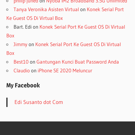
philip juned
on
Nyoba IM2 Broadband 3.5G Unlimited
Tanya Veronika Asisten Virtual
on
Konek Serial Port
Ke Guest OS Di Virtual Box
Bart. Edi
on
Konek Serial Port Ke Guest OS Di Virtual
Box
Jimmy
on
Konek Serial Port Ke Guest OS Di Virtual
Box
Best10
on
Gantungan Kunci Buat Password Anda
Claudio
on
iPhone SE 2020 Meluncur
My Facebook
Edi Susanto dot Com