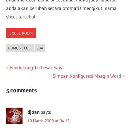
anda akan berubah secara otomatis mengikuti nama
sheet tersebut.
EXCEL ROOM
RUMUS EXCEL
VBA
Post
Previous
Pendukung Terbesar Saya
Post:
Next
Simpan Konfigurasi Margin Word
navigation
Post:
5 comments
djoan
says:
10 March 2009 at 04:13