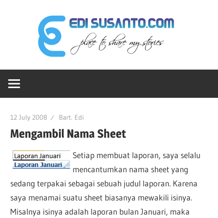
Skip
Edi
to
content
Sus
Ruang-
dot
ku
Untuk
Berbagi
Co
12 July 2008
Bart. Edi
Cerita
Mengambil Nama Sheet
Setiap membuat laporan, saya selalu
mencantumkan nama sheet yang
sedang terpakai sebagai sebuah judul laporan. Karena
saya menamai suatu sheet biasanya mewakili isinya.
Misalnya isinya adalah laporan bulan Januari, maka